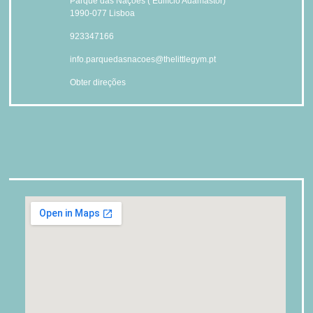
Parque das Nações ( Edifício Adamastor)
1990-077 Lisboa
923347166
info.parquedasnacoes@thelittlegym.pt
Obter direções