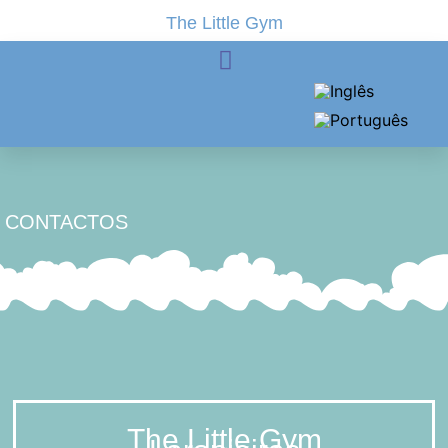
The Little Gym
Sessões Individuais
CONTACTOS
The Little Gym