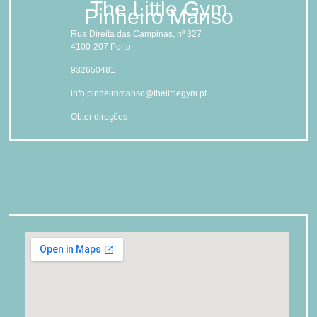
The Little Gym
Pinheiro Manso
Rua Direita das Campinas, nº 327
4100-207 Porto
932650481
info.pinheiromanso@thelittlegym.pt
Obter direções