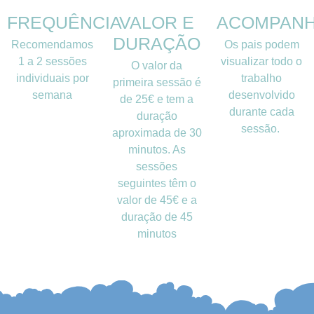
FREQUÊNCIA
VALOR E
ACOMPAN
DURAÇÃO
Recomendamos
Os pais podem
1 a 2 sessões
visualizar todo o
O valor da
individuais por
trabalho
primeira sessão é
semana
desenvolvido
de
25€
e tem a
durante cada
duração
sessão.
aproximada de
30
minutos.
As
sessões
seguintes têm o
valor de
45€
e a
duração de
45
minutos