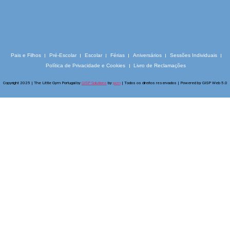
Pais e Filhos
Pré-Escolar
Escolar
Férias
Aniversários
Sessões Individuais
Política de Privacidade e Cookies
Livro de Reclamações
Copyright 2025 | The Little Gym Portugal by
GISP Solutions
by
pcm
| Todos os direitos reservados | Powered by GISP Web 5.0