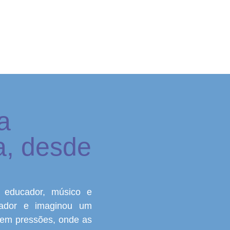
a
a, desde
educador, músico e
ovador e imaginou um
sem pressões, onde as