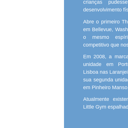
crianças pudes
desenvolvimento fí
Abre o primeiro T
em Bellevue, Wash
o mesmo espíri
competitivo que nos
Em 2008, a marca
unidade em Port
Lisboa nas Laranjei
sua segunda unida
em Pinheiro Manso
Atualmente exis
Little Gym espalha